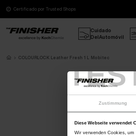
Certificado por Trusted Shops
Cuidado
DelAutomóvil
COLOURLOCK Leather Fresh 1 L Mobitec
TES
Zustimmung
Diese Webseite verwendet 
Wir verwenden Cookies, um I