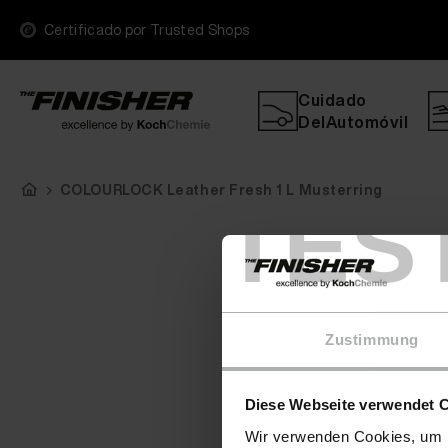
Certificado por Trusted Shops
Cuidado
DelAutomóvil
COLOURLOCK Leather Fresh 1 L Musterring
TES
Zustimmung
Diese Webseite verwendet 
Wir verwenden Cookies, um I