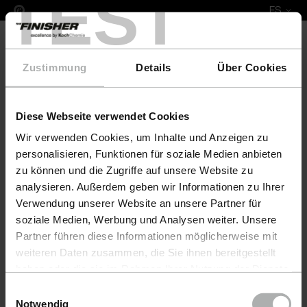
TEST
ES
Zustimmung
Details
Über Cookies
Diese Webseite verwendet Cookies
COLOURLOCK Leather Fresh 100 ml Bentley
Wir verwenden Cookies, um Inhalte und Anzeigen zu
personalisieren, Funktionen für soziale Medien anbieten
zu können und die Zugriffe auf unsere Website zu
analysieren. Außerdem geben wir Informationen zu Ihrer
Verwendung unserer Website an unsere Partner für
soziale Medien, Werbung und Analysen weiter. Unsere
Partner führen diese Informationen möglicherweise mit
weiteren Daten zusammen, die Sie ihnen bereitgestellt
haben oder die sie im Rahmen Ihrer Nutzung der Dienste
gesammelt haben. Weitere Details sowie die
Einwilligungsauswahl
Einstellungen zu den Cookies finden Sie unter
Notwendig