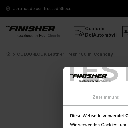
Certificado por Trusted Shops
Cuidado
DelAutomóvil
COLOURLOCK Leather Fresh 100 ml Connolly
TES
Zustimmung
Diese Webseite verwendet 
Wir verwenden Cookies, um I