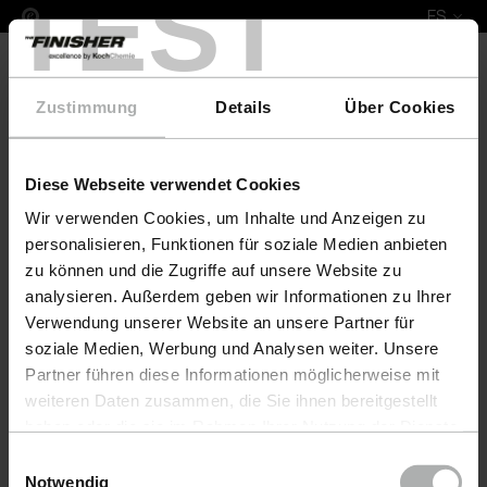
TEST
ES
Zustimmung
Details
Über Cookies
Diese Webseite verwendet Cookies
COLOURLOCK Leather Fresh 100 ml Ewald Schillig
Wir verwenden Cookies, um Inhalte und Anzeigen zu
personalisieren, Funktionen für soziale Medien anbieten
zu können und die Zugriffe auf unsere Website zu
analysieren. Außerdem geben wir Informationen zu Ihrer
Verwendung unserer Website an unsere Partner für
soziale Medien, Werbung und Analysen weiter. Unsere
Partner führen diese Informationen möglicherweise mit
weiteren Daten zusammen, die Sie ihnen bereitgestellt
haben oder die sie im Rahmen Ihrer Nutzung der Dienste
gesammelt haben. Weitere Details sowie die
Einwilligungsauswahl
Einstellungen zu den Cookies finden Sie unter
Notwendig