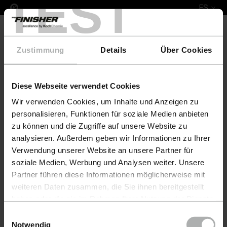
TEST
ES
Zustimmung
Details
Über Cookies
Diese Webseite verwendet Cookies
COLOURLOCK Leather Fresh 100 ml Honda
Wir verwenden Cookies, um Inhalte und Anzeigen zu
personalisieren, Funktionen für soziale Medien anbieten
zu können und die Zugriffe auf unsere Website zu
analysieren. Außerdem geben wir Informationen zu Ihrer
Verwendung unserer Website an unsere Partner für
soziale Medien, Werbung und Analysen weiter. Unsere
Partner führen diese Informationen möglicherweise mit
weiteren Daten zusammen, die Sie ihnen bereitgestellt
haben oder die sie im Rahmen Ihrer Nutzung der Dienste
gesammelt haben. Weitere Details sowie die
Einwilligungsauswahl
Einstellungen zu den Cookies finden Sie unter
Notwendig