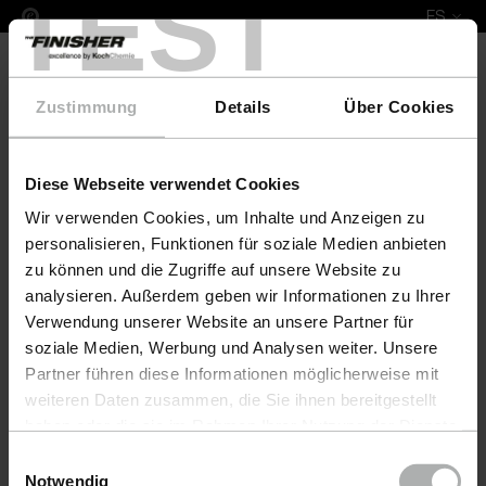
TEST
ES
Zustimmung
Details
Über Cookies
Diese Webseite verwendet Cookies
COLOURLOCK Leather Fresh 100 ml Land Rover
Wir verwenden Cookies, um Inhalte und Anzeigen zu
personalisieren, Funktionen für soziale Medien anbieten
zu können und die Zugriffe auf unsere Website zu
analysieren. Außerdem geben wir Informationen zu Ihrer
Verwendung unserer Website an unsere Partner für
soziale Medien, Werbung und Analysen weiter. Unsere
Partner führen diese Informationen möglicherweise mit
weiteren Daten zusammen, die Sie ihnen bereitgestellt
haben oder die sie im Rahmen Ihrer Nutzung der Dienste
gesammelt haben. Weitere Details sowie die
Einwilligungsauswahl
Einstellungen zu den Cookies finden Sie unter
Notwendig