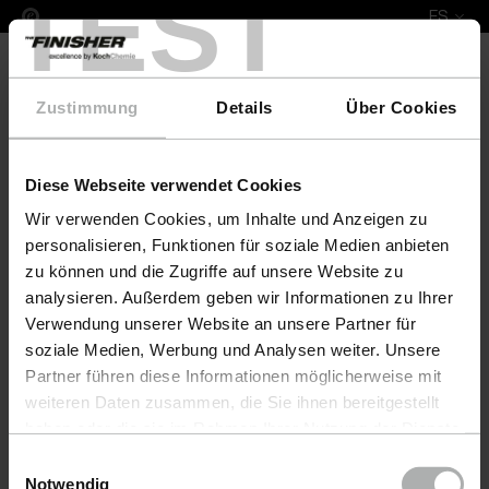
TEST
ES
Zustimmung
Details
Über Cookies
Diese Webseite verwendet Cookies
COLOURLOCK Leather Fresh 100 ml Poltronesofa
Wir verwenden Cookies, um Inhalte und Anzeigen zu
personalisieren, Funktionen für soziale Medien anbieten
zu können und die Zugriffe auf unsere Website zu
analysieren. Außerdem geben wir Informationen zu Ihrer
Verwendung unserer Website an unsere Partner für
soziale Medien, Werbung und Analysen weiter. Unsere
Partner führen diese Informationen möglicherweise mit
weiteren Daten zusammen, die Sie ihnen bereitgestellt
haben oder die sie im Rahmen Ihrer Nutzung der Dienste
gesammelt haben. Weitere Details sowie die
Einwilligungsauswahl
Einstellungen zu den Cookies finden Sie unter
Notwendig