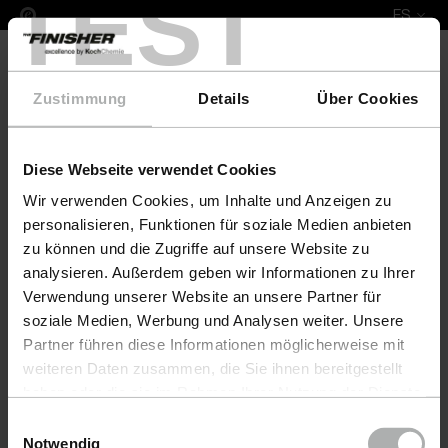
TEST
ES
Zustimmung
Details
Über Cookies
Diese Webseite verwendet Cookies
COLOURLOCK Leather Fresh 100 ml Skoda
Wir verwenden Cookies, um Inhalte und Anzeigen zu
personalisieren, Funktionen für soziale Medien anbieten
zu können und die Zugriffe auf unsere Website zu
analysieren. Außerdem geben wir Informationen zu Ihrer
Verwendung unserer Website an unsere Partner für
soziale Medien, Werbung und Analysen weiter. Unsere
Partner führen diese Informationen möglicherweise mit
weiteren Daten zusammen, die Sie ihnen bereitgestellt
haben oder die sie im Rahmen Ihrer Nutzung der Dienste
gesammelt haben. Weitere Details sowie die
Einwilligungsauswahl
Einstellungen zu den Cookies finden Sie unter
Notwendig