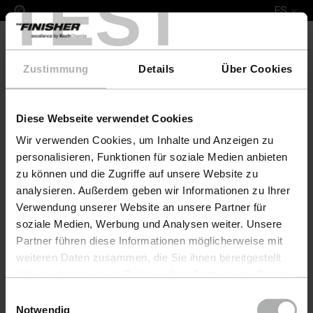
TEST
ES
Zustimmung
Details
Über Cookies
Diese Webseite verwendet Cookies
COLOURLOCK Leather Fresh 100 ml WK-Wohnen
Wir verwenden Cookies, um Inhalte und Anzeigen zu
personalisieren, Funktionen für soziale Medien anbieten
zu können und die Zugriffe auf unsere Website zu
analysieren. Außerdem geben wir Informationen zu Ihrer
Verwendung unserer Website an unsere Partner für
soziale Medien, Werbung und Analysen weiter. Unsere
Partner führen diese Informationen möglicherweise mit
weiteren Daten zusammen, die Sie ihnen bereitgestellt
haben oder die sie im Rahmen Ihrer Nutzung der Dienste
gesammelt haben. Weitere Details sowie die
Einwilligungsauswahl
Einstellungen zu den Cookies finden Sie unter
Notwendig