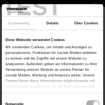
TEST
ES
Zustimmung
Details
Über Cookies
Diese Webseite verwendet Cookies
COLOURLOCK Leather Fresh C & P Set samplebased
Wir verwenden Cookies, um Inhalte und Anzeigen zu
personalisieren, Funktionen für soziale Medien anbieten
zu können und die Zugriffe auf unsere Website zu
analysieren. Außerdem geben wir Informationen zu Ihrer
Verwendung unserer Website an unsere Partner für
soziale Medien, Werbung und Analysen weiter. Unsere
Partner führen diese Informationen möglicherweise mit
weiteren Daten zusammen, die Sie ihnen bereitgestellt
haben oder die sie im Rahmen Ihrer Nutzung der Dienste
gesammelt haben. Weitere Details sowie die
Einwilligungsauswahl
Einstellungen zu den Cookies finden Sie unter
Notwendig