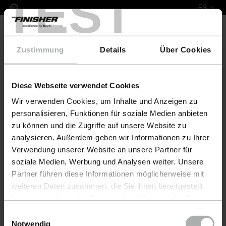
TEST
ES
Zustimmung
Details
Über Cookies
Diese Webseite verwendet Cookies
COLOURLOCK Leather Fresh Colour & Protect Set 
Wir verwenden Cookies, um Inhalte und Anzeigen zu
personalisieren, Funktionen für soziale Medien anbieten
zu können und die Zugriffe auf unsere Website zu
analysieren. Außerdem geben wir Informationen zu Ihrer
Verwendung unserer Website an unsere Partner für
soziale Medien, Werbung und Analysen weiter. Unsere
Partner führen diese Informationen möglicherweise mit
weiteren Daten zusammen, die Sie ihnen bereitgestellt
haben oder die sie im Rahmen Ihrer Nutzung der Dienste
gesammelt haben. Weitere Details sowie die
Einwilligungsauswahl
Einstellungen zu den Cookies finden Sie unter
Notwendig