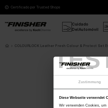
Certificado por Trusted Shops
Cuidado
DelAutomóvil
COLOURLOCK Leather Fresh Colour & Protect Set Ew
TES
Zustimmung
Diese Webseite verwendet 
Wir verwenden Cookies, um I