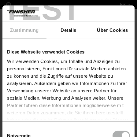
TEST
ES
Zustimmung
Details
Über Cookies
Diese Webseite verwendet Cookies
COLOURLOCK Leather Fresh Colour & Protect Set 
Wir verwenden Cookies, um Inhalte und Anzeigen zu
personalisieren, Funktionen für soziale Medien anbieten
zu können und die Zugriffe auf unsere Website zu
analysieren. Außerdem geben wir Informationen zu Ihrer
Verwendung unserer Website an unsere Partner für
soziale Medien, Werbung und Analysen weiter. Unsere
Partner führen diese Informationen möglicherweise mit
weiteren Daten zusammen, die Sie ihnen bereitgestellt
haben oder die sie im Rahmen Ihrer Nutzung der Dienste
gesammelt haben. Weitere Details sowie die
Einwilligungsauswahl
Einstellungen zu den Cookies finden Sie unter
Notwendig