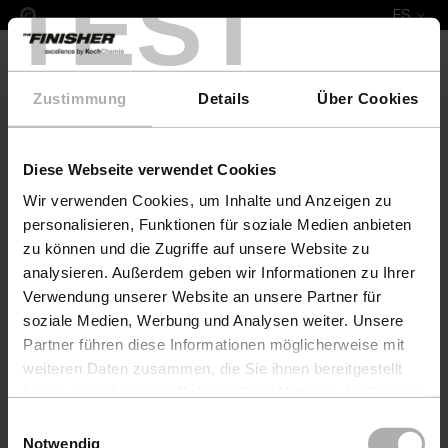
TEST
ES
Zustimmung
Details
Über Cookies
Diese Webseite verwendet Cookies
COLOURLOCK Leather Fresh Colour & Protect Set 
Wir verwenden Cookies, um Inhalte und Anzeigen zu
personalisieren, Funktionen für soziale Medien anbieten
zu können und die Zugriffe auf unsere Website zu
analysieren. Außerdem geben wir Informationen zu Ihrer
Verwendung unserer Website an unsere Partner für
soziale Medien, Werbung und Analysen weiter. Unsere
Partner führen diese Informationen möglicherweise mit
weiteren Daten zusammen, die Sie ihnen bereitgestellt
haben oder die sie im Rahmen Ihrer Nutzung der Dienste
gesammelt haben. Weitere Details sowie die
Einwilligungsauswahl
Einstellungen zu den Cookies finden Sie unter
Notwendig