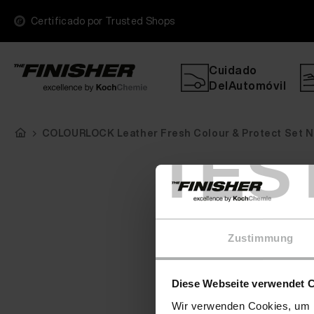
Certificado por Trusted Shops
Cuidado
DelAutomóvil
COLOURLOCK Leather Fresh Colour & Protect Set N
TES
Zustimmung
Diese Webseite verwendet 
Wir verwenden Cookies, um I