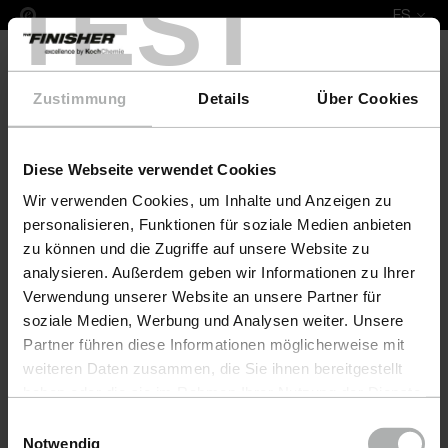
TEST
ES
Zustimmung
Details
Über Cookies
Diese Webseite verwendet Cookies
COLOURLOCK Leather Fresh Colour & Protect Set O
Wir verwenden Cookies, um Inhalte und Anzeigen zu
personalisieren, Funktionen für soziale Medien anbieten
zu können und die Zugriffe auf unsere Website zu
analysieren. Außerdem geben wir Informationen zu Ihrer
Verwendung unserer Website an unsere Partner für
soziale Medien, Werbung und Analysen weiter. Unsere
Partner führen diese Informationen möglicherweise mit
weiteren Daten zusammen, die Sie ihnen bereitgestellt
haben oder die sie im Rahmen Ihrer Nutzung der Dienste
gesammelt haben. Weitere Details sowie die
Einwilligungsauswahl
Einstellungen zu den Cookies finden Sie unter
Notwendig