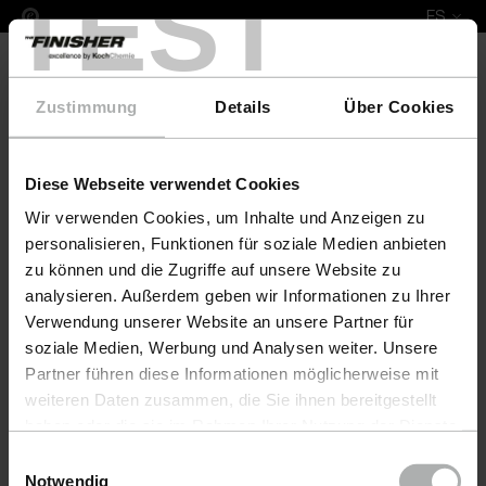
TEST
ES
Zustimmung
Details
Über Cookies
Diese Webseite verwendet Cookies
COLOURLOCK Leather Fresh Colour & Protect Set T
Wir verwenden Cookies, um Inhalte und Anzeigen zu
personalisieren, Funktionen für soziale Medien anbieten
zu können und die Zugriffe auf unsere Website zu
analysieren. Außerdem geben wir Informationen zu Ihrer
Verwendung unserer Website an unsere Partner für
soziale Medien, Werbung und Analysen weiter. Unsere
Partner führen diese Informationen möglicherweise mit
weiteren Daten zusammen, die Sie ihnen bereitgestellt
haben oder die sie im Rahmen Ihrer Nutzung der Dienste
gesammelt haben. Weitere Details sowie die
Einwilligungsauswahl
Einstellungen zu den Cookies finden Sie unter
Notwendig