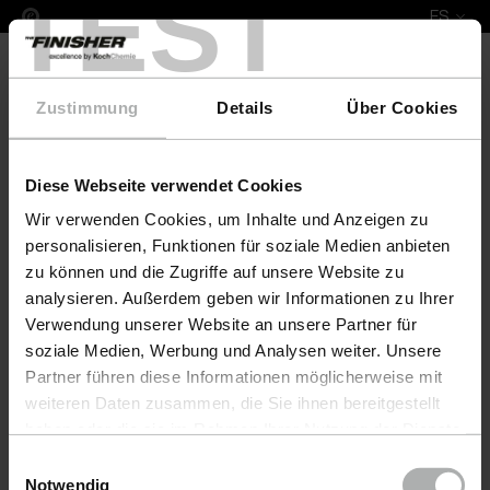
TEST
ES
Zustimmung
Details
Über Cookies
Diese Webseite verwendet Cookies
COLOURLOCK Leather Fresh Colour & Protect Set U
Wir verwenden Cookies, um Inhalte und Anzeigen zu
personalisieren, Funktionen für soziale Medien anbieten
zu können und die Zugriffe auf unsere Website zu
analysieren. Außerdem geben wir Informationen zu Ihrer
Verwendung unserer Website an unsere Partner für
soziale Medien, Werbung und Analysen weiter. Unsere
Partner führen diese Informationen möglicherweise mit
weiteren Daten zusammen, die Sie ihnen bereitgestellt
haben oder die sie im Rahmen Ihrer Nutzung der Dienste
gesammelt haben. Weitere Details sowie die
Einwilligungsauswahl
Einstellungen zu den Cookies finden Sie unter
Notwendig