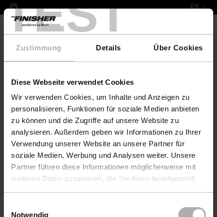
TEST
ES
Zustimmung
Details
Über Cookies
Diese Webseite verwendet Cookies
COLOURLOCK Leather Fresh Colour & Protect Set 
Wir verwenden Cookies, um Inhalte und Anzeigen zu
personalisieren, Funktionen für soziale Medien anbieten
zu können und die Zugriffe auf unsere Website zu
analysieren. Außerdem geben wir Informationen zu Ihrer
Verwendung unserer Website an unsere Partner für
soziale Medien, Werbung und Analysen weiter. Unsere
Partner führen diese Informationen möglicherweise mit
weiteren Daten zusammen, die Sie ihnen bereitgestellt
haben oder die sie im Rahmen Ihrer Nutzung der Dienste
gesammelt haben. Weitere Details sowie die
Einwilligungsauswahl
Einstellungen zu den Cookies finden Sie unter
Notwendig