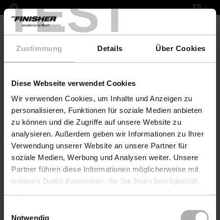
TEST
ES
Zustimmung
Details
Über Cookies
Diese Webseite verwendet Cookies
Leather Fresh Set XL Audi
Wir verwenden Cookies, um Inhalte und Anzeigen zu
personalisieren, Funktionen für soziale Medien anbieten
zu können und die Zugriffe auf unsere Website zu
analysieren. Außerdem geben wir Informationen zu Ihrer
Verwendung unserer Website an unsere Partner für
soziale Medien, Werbung und Analysen weiter. Unsere
Partner führen diese Informationen möglicherweise mit
weiteren Daten zusammen, die Sie ihnen bereitgestellt
haben oder die sie im Rahmen Ihrer Nutzung der Dienste
gesammelt haben. Weitere Details sowie die
Einwilligungsauswahl
Einstellungen zu den Cookies finden Sie unter
Notwendig