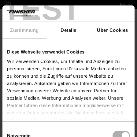
TEST
ES
Zustimmung
Details
Über Cookies
Diese Webseite verwendet Cookies
Leather Fresh Set XL Bali
Wir verwenden Cookies, um Inhalte und Anzeigen zu
personalisieren, Funktionen für soziale Medien anbieten
zu können und die Zugriffe auf unsere Website zu
analysieren. Außerdem geben wir Informationen zu Ihrer
Verwendung unserer Website an unsere Partner für
soziale Medien, Werbung und Analysen weiter. Unsere
Partner führen diese Informationen möglicherweise mit
weiteren Daten zusammen, die Sie ihnen bereitgestellt
haben oder die sie im Rahmen Ihrer Nutzung der Dienste
gesammelt haben. Weitere Details sowie die
Einwilligungsauswahl
Einstellungen zu den Cookies finden Sie unter
Notwendig