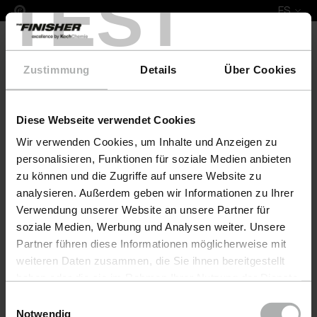
TEST
ES
Zustimmung
Details
Über Cookies
Diese Webseite verwendet Cookies
Leather Fresh Set XL COR
Wir verwenden Cookies, um Inhalte und Anzeigen zu
personalisieren, Funktionen für soziale Medien anbieten
zu können und die Zugriffe auf unsere Website zu
analysieren. Außerdem geben wir Informationen zu Ihrer
Verwendung unserer Website an unsere Partner für
soziale Medien, Werbung und Analysen weiter. Unsere
Partner führen diese Informationen möglicherweise mit
weiteren Daten zusammen, die Sie ihnen bereitgestellt
haben oder die sie im Rahmen Ihrer Nutzung der Dienste
gesammelt haben. Weitere Details sowie die
Einwilligungsauswahl
Einstellungen zu den Cookies finden Sie unter
Notwendig