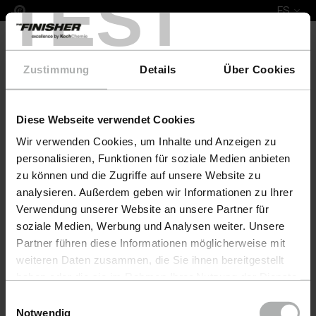
TEST
ES
Zustimmung
Details
Über Cookies
Diese Webseite verwendet Cookies
Leather Fresh Set XL Himolla
Wir verwenden Cookies, um Inhalte und Anzeigen zu
personalisieren, Funktionen für soziale Medien anbieten
zu können und die Zugriffe auf unsere Website zu
analysieren. Außerdem geben wir Informationen zu Ihrer
Verwendung unserer Website an unsere Partner für
soziale Medien, Werbung und Analysen weiter. Unsere
Partner führen diese Informationen möglicherweise mit
weiteren Daten zusammen, die Sie ihnen bereitgestellt
haben oder die sie im Rahmen Ihrer Nutzung der Dienste
gesammelt haben. Weitere Details sowie die
Einwilligungsauswahl
Einstellungen zu den Cookies finden Sie unter
Notwendig