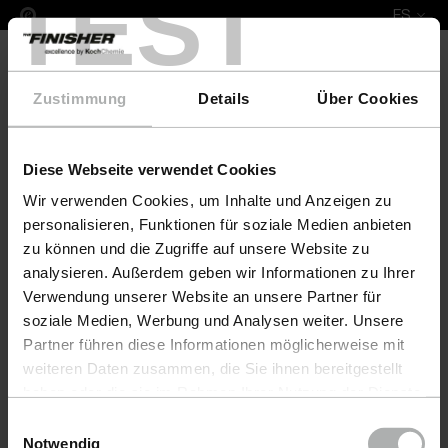
TEST
ES
Zustimmung
Details
Über Cookies
Diese Webseite verwendet Cookies
Leather Fresh Set XL Hukla
Wir verwenden Cookies, um Inhalte und Anzeigen zu
personalisieren, Funktionen für soziale Medien anbieten
zu können und die Zugriffe auf unsere Website zu
analysieren. Außerdem geben wir Informationen zu Ihrer
Verwendung unserer Website an unsere Partner für
soziale Medien, Werbung und Analysen weiter. Unsere
Partner führen diese Informationen möglicherweise mit
weiteren Daten zusammen, die Sie ihnen bereitgestellt
haben oder die sie im Rahmen Ihrer Nutzung der Dienste
gesammelt haben. Weitere Details sowie die
Einwilligungsauswahl
Einstellungen zu den Cookies finden Sie unter
Notwendig