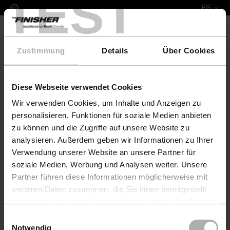
TEST
ES
Zustimmung
Details
Über Cookies
Diese Webseite verwendet Cookies
Leather Fresh Set XL Lincoln
Wir verwenden Cookies, um Inhalte und Anzeigen zu
personalisieren, Funktionen für soziale Medien anbieten
zu können und die Zugriffe auf unsere Website zu
analysieren. Außerdem geben wir Informationen zu Ihrer
Verwendung unserer Website an unsere Partner für
soziale Medien, Werbung und Analysen weiter. Unsere
Partner führen diese Informationen möglicherweise mit
weiteren Daten zusammen, die Sie ihnen bereitgestellt
haben oder die sie im Rahmen Ihrer Nutzung der Dienste
gesammelt haben. Weitere Details sowie die
Einwilligungsauswahl
Einstellungen zu den Cookies finden Sie unter
Notwendig