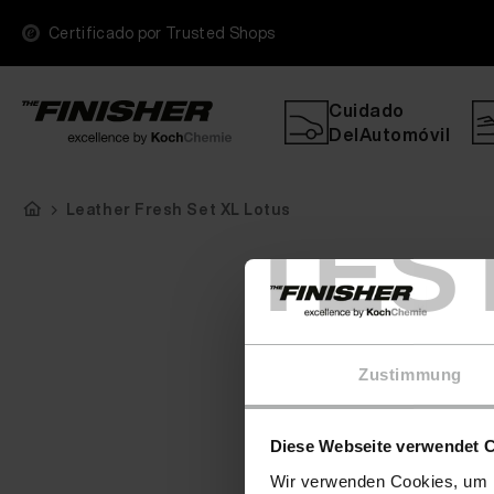
Certificado por Trusted Shops
Cuidado
DelAutomóvil
Leather Fresh Set XL Lotus
TES
Zustimmung
Diese Webseite verwendet 
Wir verwenden Cookies, um I