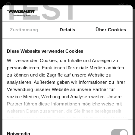
TEST
ES
Zustimmung
Details
Über Cookies
Diese Webseite verwendet Cookies
Leather Fresh Set XL Mazda
Wir verwenden Cookies, um Inhalte und Anzeigen zu
personalisieren, Funktionen für soziale Medien anbieten
zu können und die Zugriffe auf unsere Website zu
analysieren. Außerdem geben wir Informationen zu Ihrer
Verwendung unserer Website an unsere Partner für
soziale Medien, Werbung und Analysen weiter. Unsere
Partner führen diese Informationen möglicherweise mit
weiteren Daten zusammen, die Sie ihnen bereitgestellt
haben oder die sie im Rahmen Ihrer Nutzung der Dienste
gesammelt haben. Weitere Details sowie die
Einwilligungsauswahl
Einstellungen zu den Cookies finden Sie unter
Notwendig