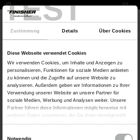
TEST
ES
Zustimmung
Details
Über Cookies
Diese Webseite verwendet Cookies
Leather Fresh Set XL Mobitec
Wir verwenden Cookies, um Inhalte und Anzeigen zu
personalisieren, Funktionen für soziale Medien anbieten
zu können und die Zugriffe auf unsere Website zu
analysieren. Außerdem geben wir Informationen zu Ihrer
Verwendung unserer Website an unsere Partner für
soziale Medien, Werbung und Analysen weiter. Unsere
Partner führen diese Informationen möglicherweise mit
weiteren Daten zusammen, die Sie ihnen bereitgestellt
haben oder die sie im Rahmen Ihrer Nutzung der Dienste
gesammelt haben. Weitere Details sowie die
Einwilligungsauswahl
Einstellungen zu den Cookies finden Sie unter
Notwendig