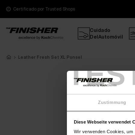
Certificado por Trusted Shops
Cuidado
DelAutomóvil
Leather Fresh Set XL Ponsel
TES
Zustimmung
Diese Webseite verwendet 
Wir verwenden Cookies, um I