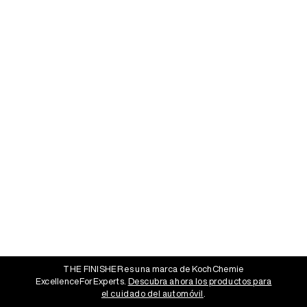
THE FINISHER es una marca de KochChemie
ExcellenceForExperts.
Descubra ahora los productos para
el cuidado del automóvil
.