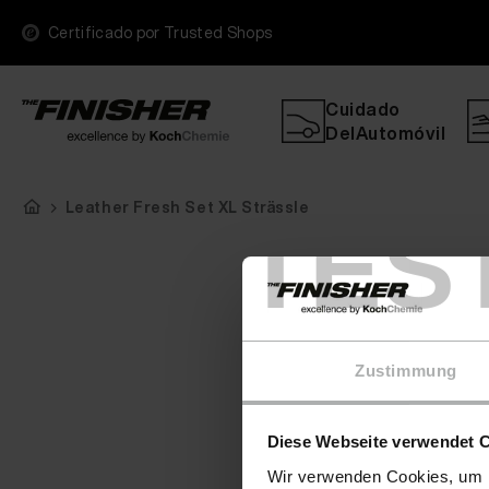
Certificado por Trusted Shops
Cuidado
DelAutomóvil
Leather Fresh Set XL Strässle
TES
Zustimmung
Diese Webseite verwendet 
Wir verwenden Cookies, um I