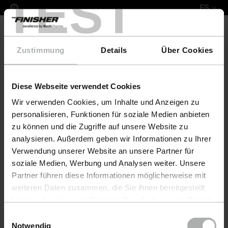
TEST
ES
Zustimmung
Details
Über Cookies
Diese Webseite verwendet Cookies
Leather Fresh Set XL Ultsch Polstermöbel
Wir verwenden Cookies, um Inhalte und Anzeigen zu
personalisieren, Funktionen für soziale Medien anbieten
zu können und die Zugriffe auf unsere Website zu
analysieren. Außerdem geben wir Informationen zu Ihrer
Verwendung unserer Website an unsere Partner für
soziale Medien, Werbung und Analysen weiter. Unsere
Partner führen diese Informationen möglicherweise mit
weiteren Daten zusammen, die Sie ihnen bereitgestellt
haben oder die sie im Rahmen Ihrer Nutzung der Dienste
gesammelt haben. Weitere Details sowie die
Einwilligungsauswahl
Einstellungen zu den Cookies finden Sie unter
Notwendig