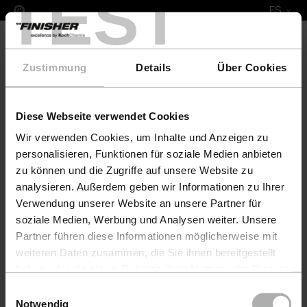
TEST
ES
Zustimmung
Details
Über Cookies
Diese Webseite verwendet Cookies
Leather Fresh Set XL Weco
Wir verwenden Cookies, um Inhalte und Anzeigen zu
personalisieren, Funktionen für soziale Medien anbieten
zu können und die Zugriffe auf unsere Website zu
analysieren. Außerdem geben wir Informationen zu Ihrer
Verwendung unserer Website an unsere Partner für
soziale Medien, Werbung und Analysen weiter. Unsere
Partner führen diese Informationen möglicherweise mit
weiteren Daten zusammen, die Sie ihnen bereitgestellt
haben oder die sie im Rahmen Ihrer Nutzung der Dienste
gesammelt haben. Weitere Details sowie die
Einwilligungsauswahl
Einstellungen zu den Cookies finden Sie unter
Notwendig