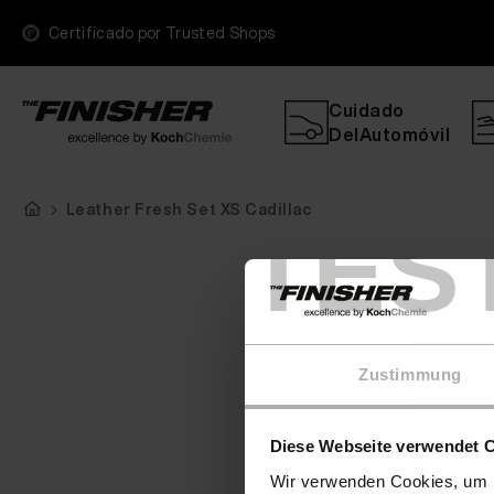
Certificado por Trusted Shops
Cuidado
DelAutomóvil
Leather Fresh Set XS Cadillac
TES
Zustimmung
Diese Webseite verwendet 
Wir verwenden Cookies, um I