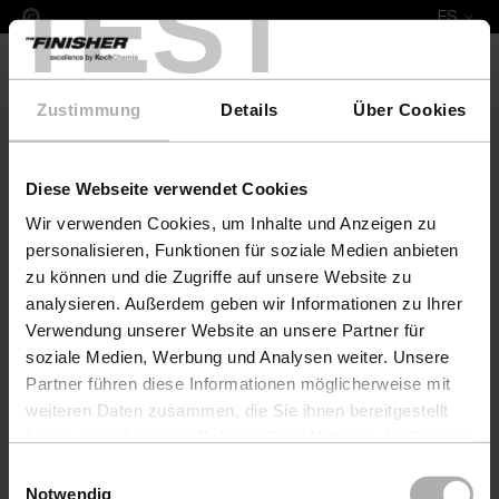
TEST
ES
Zustimmung
Details
Über Cookies
Diese Webseite verwendet Cookies
Leather Fresh Set XS Mobitec
Wir verwenden Cookies, um Inhalte und Anzeigen zu
personalisieren, Funktionen für soziale Medien anbieten
zu können und die Zugriffe auf unsere Website zu
analysieren. Außerdem geben wir Informationen zu Ihrer
Verwendung unserer Website an unsere Partner für
soziale Medien, Werbung und Analysen weiter. Unsere
Partner führen diese Informationen möglicherweise mit
weiteren Daten zusammen, die Sie ihnen bereitgestellt
haben oder die sie im Rahmen Ihrer Nutzung der Dienste
gesammelt haben. Weitere Details sowie die
Einwilligungsauswahl
Einstellungen zu den Cookies finden Sie unter
Notwendig