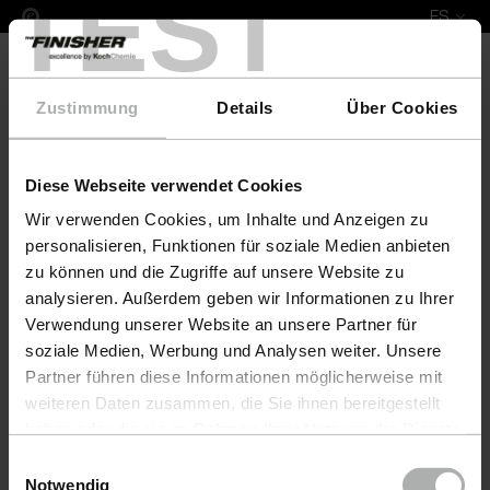
TEST
ES
Zustimmung
Details
Über Cookies
Diese Webseite verwendet Cookies
Leather Fresh Set XS Renault
Wir verwenden Cookies, um Inhalte und Anzeigen zu
personalisieren, Funktionen für soziale Medien anbieten
zu können und die Zugriffe auf unsere Website zu
analysieren. Außerdem geben wir Informationen zu Ihrer
Verwendung unserer Website an unsere Partner für
soziale Medien, Werbung und Analysen weiter. Unsere
Partner führen diese Informationen möglicherweise mit
weiteren Daten zusammen, die Sie ihnen bereitgestellt
haben oder die sie im Rahmen Ihrer Nutzung der Dienste
gesammelt haben. Weitere Details sowie die
Einwilligungsauswahl
Einstellungen zu den Cookies finden Sie unter
Notwendig