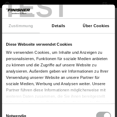
TEST
ES
Zustimmung
Details
Über Cookies
Diese Webseite verwendet Cookies
Leather Fresh Set XS Sitting Vision
Wir verwenden Cookies, um Inhalte und Anzeigen zu
personalisieren, Funktionen für soziale Medien anbieten
zu können und die Zugriffe auf unsere Website zu
analysieren. Außerdem geben wir Informationen zu Ihrer
Verwendung unserer Website an unsere Partner für
soziale Medien, Werbung und Analysen weiter. Unsere
Partner führen diese Informationen möglicherweise mit
weiteren Daten zusammen, die Sie ihnen bereitgestellt
haben oder die sie im Rahmen Ihrer Nutzung der Dienste
gesammelt haben. Weitere Details sowie die
Einwilligungsauswahl
Einstellungen zu den Cookies finden Sie unter
Notwendig