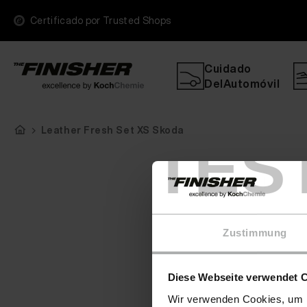
Certificado por Trusted Shops
Cuidado
DelAutomóvil
Leather Fresh Set XS Skoda
TES
Zustimmung
Diese Webseite verwendet 
Wir verwenden Cookies, um I