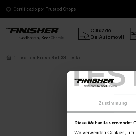
Certificado por Trusted Shops
Cuidado
DelAutomóvil
Leather Fresh Set XS Tesla
TES
Zustimmung
Diese Webseite verwendet 
Wir verwenden Cookies, um I