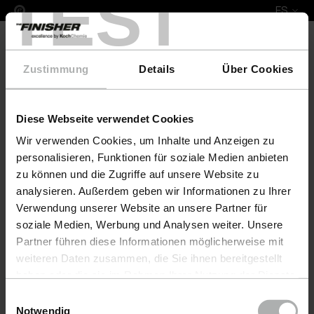
TEST
ES
Zustimmung
Details
Über Cookies
Diese Webseite verwendet Cookies
COLOURLOCK Nubuck Fresh sample based 1 l
Wir verwenden Cookies, um Inhalte und Anzeigen zu
personalisieren, Funktionen für soziale Medien anbieten
zu können und die Zugriffe auf unsere Website zu
analysieren. Außerdem geben wir Informationen zu Ihrer
Verwendung unserer Website an unsere Partner für
soziale Medien, Werbung und Analysen weiter. Unsere
Partner führen diese Informationen möglicherweise mit
weiteren Daten zusammen, die Sie ihnen bereitgestellt
haben oder die sie im Rahmen Ihrer Nutzung der Dienste
gesammelt haben. Weitere Details sowie die
Einwilligungsauswahl
Einstellungen zu den Cookies finden Sie unter
Notwendig