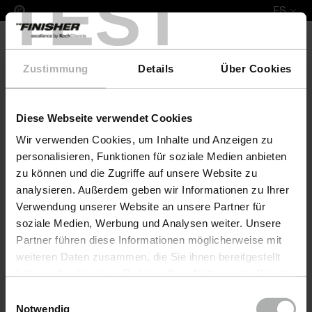
TEST
ES
Zustimmung
Details
Über Cookies
Diese Webseite verwendet Cookies
COLOURLOCK Nubuck Fresh sample based 250 ml
Wir verwenden Cookies, um Inhalte und Anzeigen zu
personalisieren, Funktionen für soziale Medien anbieten
zu können und die Zugriffe auf unsere Website zu
analysieren. Außerdem geben wir Informationen zu Ihrer
Verwendung unserer Website an unsere Partner für
soziale Medien, Werbung und Analysen weiter. Unsere
Partner führen diese Informationen möglicherweise mit
weiteren Daten zusammen, die Sie ihnen bereitgestellt
haben oder die sie im Rahmen Ihrer Nutzung der Dienste
gesammelt haben. Weitere Details sowie die
Einwilligungsauswahl
Einstellungen zu den Cookies finden Sie unter
Notwendig