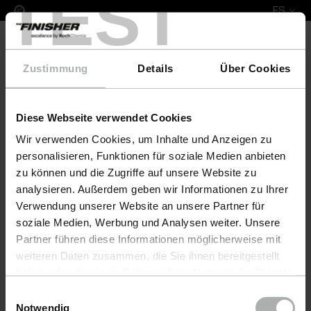
TEST
ES
Zustimmung
Details
Über Cookies
Diese Webseite verwendet Cookies
COLOURLOCK Nubuk Fresh 250 ml Bert Plantagie
Wir verwenden Cookies, um Inhalte und Anzeigen zu
personalisieren, Funktionen für soziale Medien anbieten
zu können und die Zugriffe auf unsere Website zu
analysieren. Außerdem geben wir Informationen zu Ihrer
Verwendung unserer Website an unsere Partner für
soziale Medien, Werbung und Analysen weiter. Unsere
Partner führen diese Informationen möglicherweise mit
weiteren Daten zusammen, die Sie ihnen bereitgestellt
haben oder die sie im Rahmen Ihrer Nutzung der Dienste
gesammelt haben. Weitere Details sowie die
Einwilligungsauswahl
Einstellungen zu den Cookies finden Sie unter
Notwendig