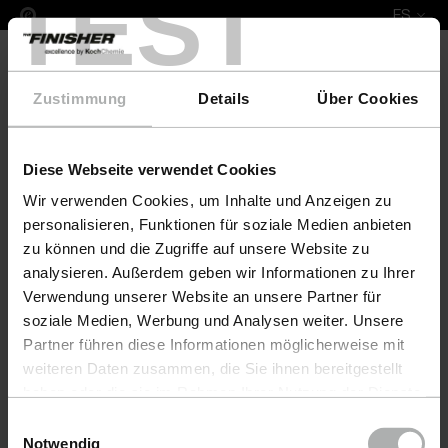
TEST
ES
Zustimmung
Details
Über Cookies
Diese Webseite verwendet Cookies
COLOURLOCK Nubuk Fresh 250 ml Erpo
Wir verwenden Cookies, um Inhalte und Anzeigen zu
personalisieren, Funktionen für soziale Medien anbieten
zu können und die Zugriffe auf unsere Website zu
analysieren. Außerdem geben wir Informationen zu Ihrer
Verwendung unserer Website an unsere Partner für
soziale Medien, Werbung und Analysen weiter. Unsere
Partner führen diese Informationen möglicherweise mit
weiteren Daten zusammen, die Sie ihnen bereitgestellt
haben oder die sie im Rahmen Ihrer Nutzung der Dienste
gesammelt haben. Weitere Details sowie die
Einwilligungsauswahl
Einstellungen zu den Cookies finden Sie unter
Notwendig