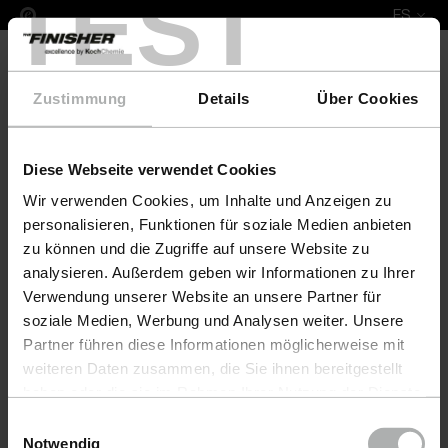
TEST
ES
Zustimmung
Details
Über Cookies
Diese Webseite verwendet Cookies
COLOURLOCK Nubuk Fresh 250 ml Koinor
Wir verwenden Cookies, um Inhalte und Anzeigen zu
personalisieren, Funktionen für soziale Medien anbieten
zu können und die Zugriffe auf unsere Website zu
analysieren. Außerdem geben wir Informationen zu Ihrer
Verwendung unserer Website an unsere Partner für
soziale Medien, Werbung und Analysen weiter. Unsere
Partner führen diese Informationen möglicherweise mit
weiteren Daten zusammen, die Sie ihnen bereitgestellt
haben oder die sie im Rahmen Ihrer Nutzung der Dienste
gesammelt haben. Weitere Details sowie die
Einwilligungsauswahl
Einstellungen zu den Cookies finden Sie unter
Notwendig