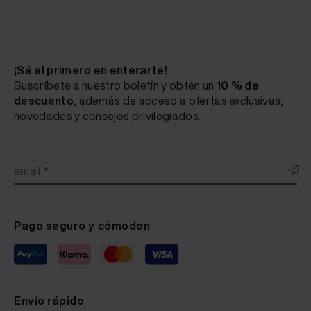
¡Sé el primero en enterarte!
Suscríbete a nuestro boletín y obtén un
10 % de
descuento
, además de acceso a ofertas exclusivas,
novedades y consejos privilegiados.
email *
Pago seguro y cómodon
Fluid Leather Bali 20-1000 blau 20 ml
Fluid Leather Bali 8-3000 Stoffgr. 8 20 ml
Fluid Leather Bali 8-3301 Stoffgr. 8 20 ml
Envío rápido