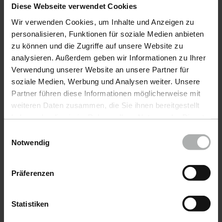
Diese Webseite verwendet Cookies
Productos
Wir verwenden Cookies, um Inhalte und Anzeigen zu
personalisieren, Funktionen für soziale Medien anbieten
Cuidado DelAutomóvil
zu können und die Zugriffe auf unsere Website zu
analysieren. Außerdem geben wir Informationen zu Ihrer
Cuidado DeEmbarcaciones
Verwendung unserer Website an unsere Partner für
COLOURLOCK CuidadoDelCuero
soziale Medien, Werbung und Analysen weiter. Unsere
Partner führen diese Informationen möglicherweise mit
Accesorios
weiteren Daten zusammen, die Sie ihnen bereitgestellt
haben oder die sie im Rahmen Ihrer Nutzung der Dienste
Promoción
gesammelt haben. Weitere Details sowie die
Einwilligungsauswahl
Einstellungen zu den Cookies finden Sie unter
Notwendig
Enviar muestra de color
Datenschutz
|
Impressum
Muestrario de colores
Präferenzen
Service
Statistiken
Derecho de desistimiento