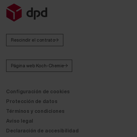
Fluid Leather Bentley linen 4006 (Reinke Muster) 2
Fluid Leather Bentley oatmeal 4552 (Reinke Muster)
Fluid Leather Bentley magnolia 1620 (Reinke Muster
Fluid Leather Bentley saffron 4002 (Reinke Muster)
Rescindir el contrato
Fluid Leather Bentley fawn 4208 (Reinke Muster) 20
Fluid Leather Bentley new market tan 4007 ( Reinke
Página web Koch-Chemie
Fluid Leather Bentley dark bourbon 4008 20 ml
Fluid Leather Bentley saddle 4004 (Reinke Muster)
Configuración de cookies
Fluid Leather Bentley hotspur 3171 (Reinke Muster)
Protección de datos
Fluid Leather Bentley fireglow 4005 (Reinke Muster
Términos y condiciones
Fluid Leather Bentley burnt oak 4003 (Reinke Muste
Aviso legal
Declaración de accesibilidad
Fluid Leather Bentley beluga black 4001 (Reinke Mu