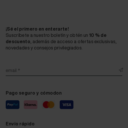
Fluid Leather Bentley autumn 0708BN (Reinke Muster
Fluid Leather Bentley new market tan 0589BN (Reink
Fluid Leather Bentley english tan 20 ml
¡Sé el primero en enterarte!
Suscríbete a nuestro boletín y obtén un
10 % de
Fluid Leather Bentley hotspur 1049BN (Reinke Muste
descuento
, además de acceso a ofertas exclusivas,
novedades y consejos privilegiados.
Fluid Leather Bentley fireglow 0574BN ( Reinke Mus
Fluid Leather Bentley linen 0590BN ( Reinke Muster
email *
Fluid Leather Bentley portland 0591BN ( Reinke Mus
Fluid Leather Bentley beluga black 1051BN ( Reinke
Pago seguro y cómodon
Fluid Leather Bentley French navy 1156BN ( Reinke
Fluid Leather Bentley nauticblue 1052BN (Reinke Mu
Fluid Leather Bentley barley 4439 (Reinke Muster)
Envío rápido