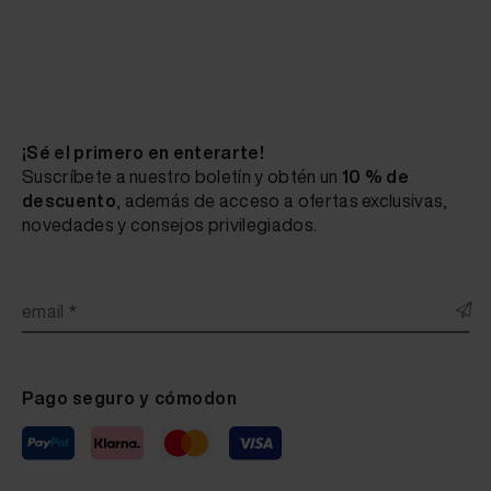
¡Sé el primero en enterarte!
Suscríbete a nuestro boletín y obtén un
10 % de
descuento
, además de acceso a ofertas exclusivas,
novedades y consejos privilegiados.
email *
Pago seguro y cómodon
Fluid Leather CALIA ITALIA Suave 1519 Visone 20 ml