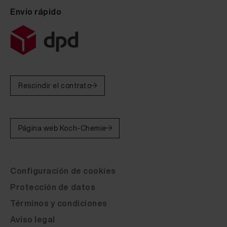
Envío rápido
Fluid Leather CALIA ITALIA Suave 1513 Testa di Mor
Fluid Leather CALIA ITALIA Suave 1518 Tabacco 20 m
Fluid Leather CALIA ITALIA Suave 1517 Grigio Scuro
Fluid Leather CALIA ITALIA Suave 1514 Glicine 20
Rescindir el contrato
Fluid Leather CALIA ITALIA Suave 1516 Ghiaccio 20
Fluid Leather CALIA ITALIA Suave 1510 Bianco Latte
Página web Koch-Chemie
Fluid Leather CALIA ITALIA Karma 604 Light Blue 20
Fluid Leather CALIA ITALIA Karma 602 Dark Brown 20
Configuración de cookies
Fluid Leather CALIA ITALIA Karma 600 Cuoio 20 ml
Protección de datos
Fluid Leather CALIA ITALIA Karma 601 Chocolate 20
Términos y condiciones
Fluid Leather CALIA ITALIA Karma 603 Black 20 ml
Aviso legal