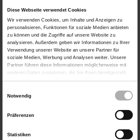
Diese Webseite verwendet Cookies
Wir verwenden Cookies, um Inhalte und Anzeigen zu
Productos
personalisieren, Funktionen für soziale Medien anbieten
zu können und die Zugriffe auf unsere Website zu
Cuidado DelAutomóvil
analysieren. Außerdem geben wir Informationen zu Ihrer
Cuidado DeEmbarcaciones
Verwendung unserer Website an unsere Partner für
soziale Medien, Werbung und Analysen weiter. Unsere
COLOURLOCK CuidadoDelCuero
Partner führen diese Informationen möglicherweise mit
weiteren Daten zusammen, die Sie ihnen bereitgestellt
Accesorios
haben oder die sie im Rahmen Ihrer Nutzung der Dienste
gesammelt haben. Weitere Details sowie die
Promoción
Einwilligungsauswahl
Einstellungen zu den Cookies finden Sie unter
Notwendig
Enviar muestra de color
Datenschutz
|
Impressum
Präferenzen
Muestrario de colores
Statistiken
Service