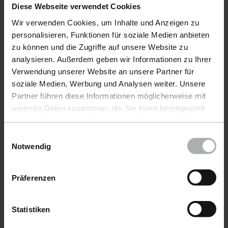
Diese Webseite verwendet Cookies
Productos
Wir verwenden Cookies, um Inhalte und Anzeigen zu
personalisieren, Funktionen für soziale Medien anbieten
Cuidado DelAutomóvil
zu können und die Zugriffe auf unsere Website zu
analysieren. Außerdem geben wir Informationen zu Ihrer
Cuidado DeEmbarcaciones
Verwendung unserer Website an unsere Partner für
COLOURLOCK CuidadoDelCuero
soziale Medien, Werbung und Analysen weiter. Unsere
Partner führen diese Informationen möglicherweise mit
Accesorios
weiteren Daten zusammen, die Sie ihnen bereitgestellt
haben oder die sie im Rahmen Ihrer Nutzung der Dienste
Promoción
gesammelt haben. Weitere Details sowie die
Einwilligungsauswahl
Einstellungen zu den Cookies finden Sie unter
Notwendig
Enviar muestra de color
Datenschutz
|
Impressum
Muestrario de colores
Präferenzen
Service
Statistiken
Derecho de desistimiento