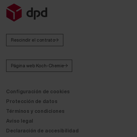
Fluid Leather Domo 1038 20 ml
Fluid Leather Domo 1159 20 ml
Fluid Leather Domo 1217 20 ml
Rescindir el contrato
Fluid Leather Domo 1234 20 ml
Fluid Leather Domo 1281 20 ml
Página web Koch-Chemie
Fluid Leather Domo 1387 20 ml
Fluid Leather Domo 1647 20 ml
Configuración de cookies
Fluid Leather Domo 1660 20 ml
Protección de datos
Fluid Leather Domo 1714 20 ml
Términos y condiciones
Fluid Leather Domo 1737 20 ml
Aviso legal
Declaración de accesibilidad
Fluid Leather Domo 1738 20 ml