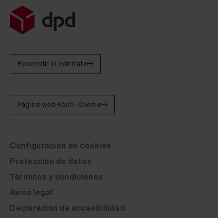
Fluid Leather Gealux Royal 400 - Muster aus dem Ja
Fluid Leather Gealux Bentley 100 20 ml
Fluid Leather Gealux Bentley 200 20 ml
Fluid Leather Gealux Bentley 300 20 ml
Rescindir el contrato
Fluid Leather Gealux Bentley 400 20 ml
Fluid Leather Gealux Bentley 500 20 ml
Página web Koch-Chemie
Fluid Leather Gealux Polo 1093 20 ml
Fluid Leather Gealux Polo 1107 20 ml
Configuración de cookies
Fluid Leather Gealux Polo 1106 20 ml
Protección de datos
Fluid Leather Gealux Polo 1105 20 ml
Términos y condiciones
Fluid Leather Gealux Polo 1104 20 ml
Aviso legal
Declaración de accesibilidad
Fluid Leather Gealux Polo 1103 20 ml